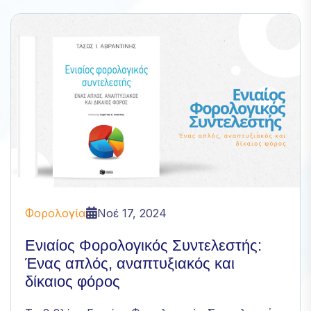
Απαραίτητα
Αυτά τα
cookies δεν
είναι
προαιρετικά.
Είναι
απαραίτητα
για τη
λειτουργία
του
ιστότοπου.
Φορολογία
Νοέ 17, 2024
Ενιαίος Φορολογικός Συντελεστής:
Statistics
Ένας απλός, αναπτυξιακός και
In order for
δίκαιος φόρος
us to
improve
the