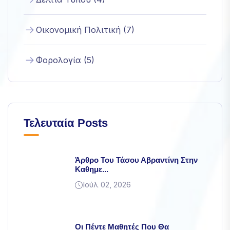
απορρίψετε
αυτά τα
Οικονομική Πολιτική (7)
cookies,
ορισμένες
λειτουργίες
Φορολογία (5)
του
ιστότοπου
θα πάψουν
να είναι
διαθέσιμες.
Τελευταία Posts
Marketing
Κοινοποιώντας
τα
Άρθρο Του Τάσου Αβραντίνη Στην
ενδιαφέροντα
Καθημε...
και τη
Ιούλ 02, 2026
συμπεριφορά
σας κατά την
επίσκεψή σας
στον ιστότοπό
Οι Πέντε Μαθητές Που Θα
μας, αυξάνετε