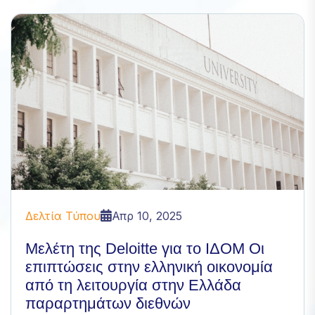
Απαραίτητα
Αυτά τα
cookies δεν
είναι
προαιρετικά.
Είναι
απαραίτητα
για τη
λειτουργία
του
ιστότοπου.
Δελτία Τύπου
Απρ 10, 2025
Mελέτη της Deloitte για το ΙΔΟΜ Οι
Statistics
επιπτώσεις στην ελληνική οικονομία
In order for
από τη λειτουργία στην Ελλάδα
us to
improve
παραρτημάτων διεθνών
the