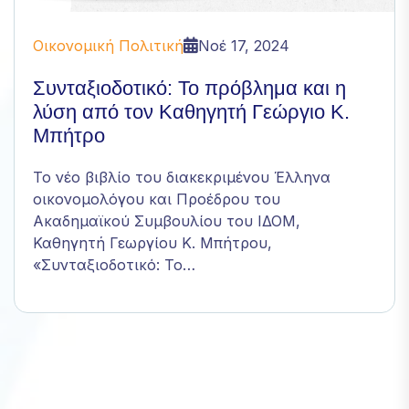
απορρίψετε
αυτά τα
Οικονομική Πολιτική
Νοέ 17, 2024
cookies,
ορισμένες
Συνταξιοδοτικό: Το πρόβλημα και η
λειτουργίες
του
λύση από τον Καθηγητή Γεώργιο Κ.
ιστότοπου
Μπήτρο
θα πάψουν
να είναι
Το νέο βιβλίο του διακεκριμένου Έλληνα
διαθέσιμες.
οικονομολόγου και Προέδρου του
Ακαδημαϊκού Συμβουλίου του ΙΔΟΜ,
Καθηγητή Γεωργίου Κ. Μπήτρου,
Marketing
Κοινοποιώντας
«Συνταξιοδοτικό: Το…
τα
ενδιαφέροντα
και τη
συμπεριφορά
σας κατά την
επίσκεψή σας
στον ιστότοπό
μας, αυξάνετε