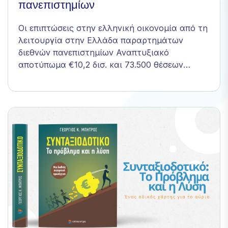
πανεπιστημίων
website's
functionality
Οι επιπτώσεις στην ελληνική οικονομία από τη
and
structure,
λειτουργία στην Ελλάδα παραρτημάτων
based on
διεθνών πανεπιστημίων Αναπτυξιακό
how the
αποτύπωμα €10,2 δισ. και 73.500 θέσεων…
website is
used.
Experience
Για να
μπορεί ο
ιστότοπός
μας να
αποδίδει
όσο το
δυνατόν
καλύτερα
κατά την
επίσκεψή
σας. Εάν