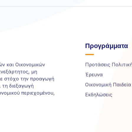
την πιθανότητα
να δείτε
εξατομικευμένο
περιεχόμενο
και προσφορές.
Προγράμματα
ών και Οικονομικών
Προτάσεις Πολιτικ
ανεξάρτητος, μη
Έρευνα
με στόχο την προαγωγή
Οικονομική Παιδεία
ι τη διεξαγωγή
ονομικού περιεχομένου,
Εκδηλώσεις