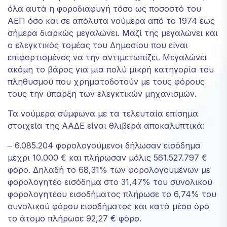
όλα αυτά η φοροδιαφυγή τόσο ως ποσοστό του
την πιθανότητα
να δείτε
ΑΕΠ όσο και σε απόλυτα νούμερα από το 1974 έως
εξατομικευμένο
σήμερα διαρκώς μεγαλώνει. Μαζί της μεγαλώνει και
περιεχόμενο
ο ελεγκτικός τομέας του Δημοσίου που είναι
και προσφορές.
επιφορτισμένος να την αντιμετωπίζει. Μεγαλώνει
ακόμη το βάρος για μια πολύ μικρή κατηγορία του
πληθυσμού που χρηματοδοτούν με τους φόρους
τους την ύπαρξη των ελεγκτικών μηχανισμών.
Τα νούμερα σύμφωνα με τα τελευταία επίσημα
στοιχεία της ΑΑΔΕ είναι θλιβερά αποκαλυπτικά:
‒ 6.085.204 φορολογούμενοι δήλωσαν εισόδημα
μέχρι 10.000 € και πλήρωσαν μόλις 561.527.797 €
φόρο. Δηλαδή το 68,31% των φορολογουμένων με
φορολογητέο εισόδημα στο 31,47% του συνολικού
φορολογητέου εισοδήματος πλήρωσε το 6,74% του
συνολικού φόρου εισοδήματος και κατά μέσο όρο
το άτομο πλήρωσε 92,27 € φόρο.