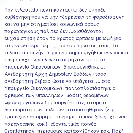
απορρίψετε
Την τελευταία πεντηκονταετία δεν υπήρξε
αυτά τα
κυβέρνηση που να μην «ξορκίσει» τη φοροδιαφυγή
cookies,
ορισμένες
και να μην στιγματίσει κοινωνικά όσους
λειτουργίες
παραγωγικούς πολίτες δεν …αισθάνονται
του
ευχαρίστηση όταν το κράτος αρπάζει με ωμή βία
ιστότοπου
το μεγαλύτερο μέρος του εισοδήματός τους. Τα
θα πάψουν
τελευταία πενήντα χρόνια δημιουργήθηκαν νέοι και
να είναι
διαθέσιμες.
υπερσύγχρονοι ελεγκτικοί μηχανισμοί στο
Υπουργείο Οικονομικών, δημιουργήθηκε …
Ανεξάρτητη Αρχή Δημοσίων Εσόδων (τόσο
Marketing
ανεξάρτητη βέβαια ώστε να υπάγεται … στο
Κοινοποιώντας
Υπουργείο Οικονομικών), πολλαπλασιάστηκε ο
τα
αριθμός των υπαλλήλων, βάσεις δεδομένων
ενδιαφέροντα
«φοροφυγάδων» δημιουργήθηκαν, ατομικά
και τη
συμπεριφορά
δικαιώματα των πολιτών καταπατήθηκαν (λ.χ.
σας κατά την
τραπεζικό απόρρητο, τεκμήριο αποδείξεως, χρόνος
επίσκεψή σας
παραγραφής κοκ.), εξοντωτικές ποινές
στον ιστότοπό
θεσπίστηκαν, περιουσίες κατασχέθηκαν κοκ. Παρ’
μας, αυξάνετε