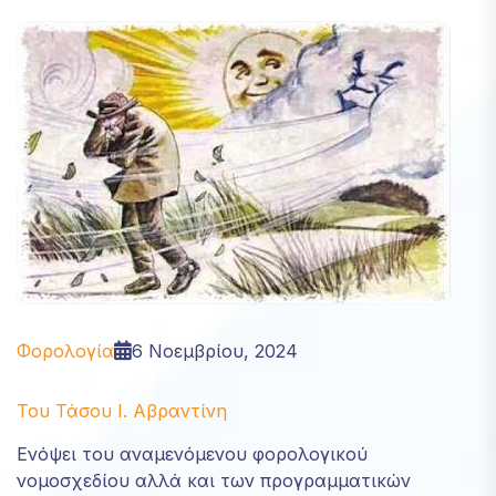
Απαραίτητα
Αυτά τα
cookies δεν
είναι
προαιρετικά.
Είναι
απαραίτητα
για τη
λειτουργία
του
ιστότοπου.
Φορολογία
6 Νοεμβρίου, 2024
Statistics
Του Τάσου Ι. Αβραντίνη
In order for
us to
Ενόψει του αναμενόμενου φορολογικού
improve
νομοσχεδίου αλλά και των προγραμματικών
the