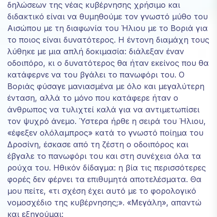
δηλώσεων της νέας κυβέρνησης χρήσιμο και
website's
διδακτικό είναι να θυμηθούμε τον γνωστό μύθο του
functionality
Αισώπου με τη διαφωνία του Ήλιου με το Βοριά για
and
structure,
το ποιος είναι δυνατότερος. Η έντονη διαμάχη τους
based on
λύθηκε με μια απλή δοκιμασία: διάλεξαν έναν
how the
οδοιπόρο, κι ο δυνατότερος θα ήταν εκείνος που θα
website is
κατάφερνε να του βγάλει το πανωφόρι του. Ο
used.
Βοριάς φύσαγε μανιασμένα με όλο και μεγαλύτερη
ένταση, αλλά το μόνο που κατάφερε ήταν ο
Experience
άνθρωπος να τυλιχτεί καλά για να αντιμετωπίσει
Για να
τον ψυχρό άνεμο. Ύστερα ήρθε η σειρά του Ήλιου,
μπορεί ο
«έφεξεν ολόλαμπρος» κατά το γνωστό ποίημα του
ιστότοπός
Δροσίνη, έσκασε από τη ζέστη ο οδοιπόρος και
μας να
έβγαλε το πανωφόρι του και στη συνέχεια όλα τα
αποδίδει
ρούχα του. Ηθικόν δίδαγμα: η βία τις περισσότερες
όσο το
δυνατόν
φορές δεν φέρνει τα επιθυμητά αποτελέσματα. Θα
καλύτερα
μου πείτε, «τι σχέση έχει αυτό με το φορολογικό
κατά την
νομοσχέδιο της κυβέρνησης;». «Μεγάλη», απαντώ
επίσκεψή
και εξηγούμαι:
σας. Εάν