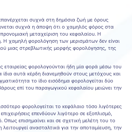
website's
functionality
and
επανέρχεται συχνά στη δημόσια ζωή με όρους
structure,
ώνεται συχνά η άποψη ότι ο χαμηλός φόρος στα
based on
 προνομιακή μεταχείριση του κεφαλαίου. Η
how the
website is
ή. Η χαμηλή φορολόγηση των μερισμάτων δεν είναι
used.
σμού μιας στρεβλωτικής μορφής φορολόγησης, της
Experience
ής εταιρείας φορολογούνται ήδη μία φορά μέσω του
Για να
 ίδια αυτά κέρδη διανεμηθούν στους μετόχους και
μπορεί ο
ματικότητα το ίδιο εισόδημα φορολογείται δύο
ιστότοπός
βάρους επί του παραγωγικού κεφαλαίου μειώνει την
μας να
αποδίδει
όσο το
ρισσότερο φορολογείται το κεφάλαιο τόσο λιγότερες
δυνατόν
 επιχειρήσεις επενδύουν λιγότερο σε εξοπλισμό,
καλύτερα
κατά την
. Οπως επισημαίνει και σε σχετική μελέτη του το
επίσκεψή
η λειτουργεί ανασταλτικά για την αποταμίευση, την
σας. Εάν