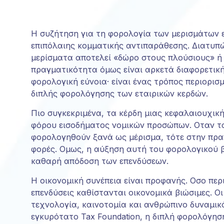
Η συζήτηση για τη φορολογία των μερισμάτων 
επιπόλαιης κομματικής αντιπαράθεσης. Διατυπ
μερίσματα αποτελεί «δώρο στους πλούσιους» ή
πραγματικότητα όμως είναι αρκετά διαφορετικ
φορολογική εύνοια· είναι ένας τρόπος περιορι
διπλής φορολόγησης των εταιρικών κερδών.
Πιο συγκεκριμένα, τα κέρδη μιας κεφαλαιουχικ
φόρου εισοδήματος νομικών προσώπων. Οταν τα
φορολογηθούν ξανά ως μέρισμα, τότε στην πραγ
φορές. Ομως, η αύξηση αυτή του φορολογικού 
καθαρή απόδοση των επενδύσεων.
Η οικονομική συνέπεια είναι προφανής. Οσο πε
επενδύσεις καθίστανται οικονομικά βιώσιμες. Οι
τεχνολογία, καινοτομία και ανθρώπινο δυναμικό
εγκυρότατο Tax Foundation, η διπλή φορολόγησ