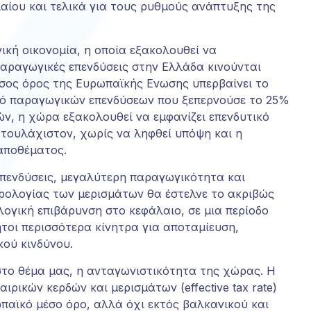
λαίου και τελικά για τους ρυθμούς ανάπτυξης της
απορρίψετε
αυτά τα
cookies,
ική οικονομία, η οποία εξακολουθεί να
ορισμένες
παραγωγικές επενδύσεις στην Ελλάδα κινούνται
λειτουργίες
του
σος όρος της Ευρωπαϊκής Ενωσης υπερβαίνει το
ιστότοπου
στό παραγωγικών επενδύσεων που ξεπερνούσε το 25%
θα πάψουν
ν, η χώρα εξακολουθεί να εμφανίζει επενδυτικό
να είναι
τουλάχιστον, χωρίς να ληφθεί υπόψη και η
διαθέσιμες.
αποθέματος.
 επενδύσεις, μεγαλύτερη παραγωγικότητα και
Marketing
ρολογίας των μερισμάτων θα έστελνε το ακριβώς
Κοινοποιώντας
ογική επιβάρυνση στο κεφάλαιο, σε μια περίοδο
τα
ήτοι περισσότερα κίνητρα για αποταμίευση,
ενδιαφέροντα
και τη
κού κινδύνου.
συμπεριφορά
σας κατά την
στο θέμα μας, η ανταγωνιστικότητα της χώρας. Η
επίσκεψή σας
ρικών κερδών και μερισμάτων (effective tax rate)
στον ιστότοπό
παϊκό μέσο όρο, αλλά όχι εκτός βαλκανικού και
μας, αυξάνετε