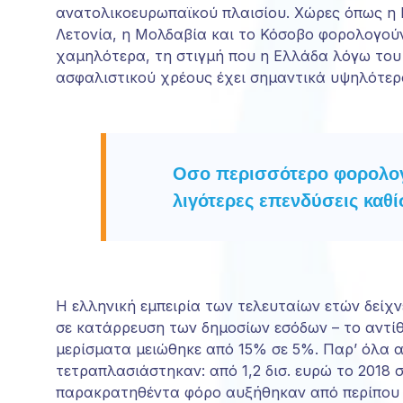
ανατολικοευρωπαϊκού πλαισίου. Χώρες όπως η Β
Λετονία, η Μολδαβία και το Κόσοβο φορολογούν
χαμηλότερα, τη στιγμή που η Ελλάδα λόγω το
ασφαλιστικού χρέους έχει σημαντικά υψηλότερ
Οσο περισσότερο φορολογε
λιγότερες επενδύσεις καθί
Η ελληνική εμπειρία των τελευταίων ετών δείχν
σε κατάρρευση των δημοσίων εσόδων – το αντίθ
μερίσματα μειώθηκε από 15% σε 5%. Παρ’ όλα 
τετραπλασιάστηκαν: από 1,2 δισ. ευρώ το 2018 σ
παρακρατηθέντα φόρο αυξήθηκαν από περίπου 18