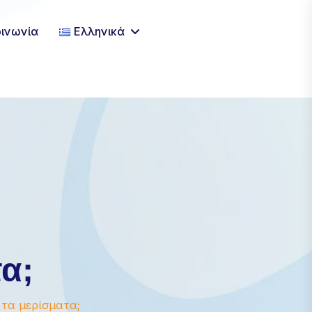
×
οινωνία
Ελληνικά
α;
 τα μερίσματα;