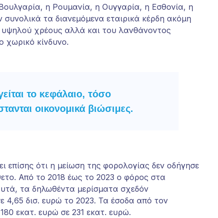
ουλγαρία, η Ρουμανία, η Ουγγαρία, η Εσθονία, η
την πιθανότητα
 συνολικά τα διανεμόμενα εταιρικά κέρδη ακόμη
να δείτε
εξατομικευμένο
υ υψηλού χρέους αλλά και του λανθάνοντος
περιεχόμενο
ο χωρικό κίνδυνο.
και προσφορές.
ίται το κεφάλαιο, τόσο
στανται οικονομικά βιώσιμες.
ει επίσης ότι η μείωση της φορολογίας δεν οδήγησε
ετο. Από το 2018 έως το 2023 ο φόρος στα
αυτά, τα δηλωθέντα μερίσματα σχεδόν
ε 4,65 δισ. ευρώ το 2023. Τα έσοδα από τον
0 εκατ. ευρώ σε 231 εκατ. ευρώ.