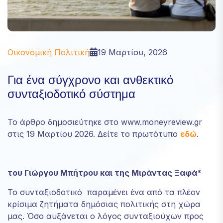
website's
functionality
and
structure,
based on
Οικονομική Πολιτική
19 Μαρτίου, 2026
how the
website is
Για ένα σύγχρονο και ανθεκτικό
used.
συνταξιοδοτικό σύστημα
Experience
Το άρθρο δημοσιεύτηκε στο www.moneyreview.gr
Για να
μπορεί ο
στις 19 Μαρτίου 2026. Δείτε το πρωτότυπο
εδώ
.
ιστότοπός
μας να
αποδίδει
του Γιώργου Μπήτρου και της Μιράντας Ξαφά*
όσο το
δυνατόν
Το συνταξιοδοτικό παραμένει ένα από τα πλέον
καλύτερα
κατά την
κρίσιμα ζητήματα δημόσιας πολιτικής στη χώρα
επίσκεψή
μας. Όσο αυξάνεται ο λόγος συνταξιούχων προς
σας. Εάν