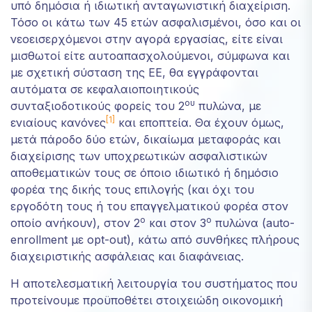
υπό δημόσια ή ιδιωτική ανταγωνιστική διαχείριση.
Τόσο οι κάτω των 45 ετών ασφαλισμένοι, όσο και οι
νεοεισερχόμενοι στην αγορά εργασίας, είτε είναι
μισθωτοί είτε αυτοαπασχολούμενοι, σύμφωνα και
με σχετική σύσταση της ΕΕ, θα εγγράφονται
αυτόματα σε κεφαλαιοποιητικούς
ου
συνταξιοδοτικούς φορείς του 2
πυλώνα, με
[1]
ενιαίους κανόνες
και εποπτεία. Θα έχουν όμως,
μετά πάροδο δύο ετών, δικαίωμα μεταφοράς και
διαχείρισης των υποχρεωτικών ασφαλιστικών
αποθεματικών τους σε όποιο ιδιωτικό ή δημόσιο
φορέα της δικής τους επιλογής (και όχι του
εργοδότη τους ή του επαγγελματικού φορέα στον
ο
ο
οποίο ανήκουν), στον 2
και στον 3
πυλώνα (auto-
enrollment με opt-out), κάτω από συνθήκες πλήρους
διαχειριστικής ασφάλειας και διαφάνειας.
Η αποτελεσματική λειτουργία του συστήματος που
προτείνουμε προϋποθέτει στοιχειώδη οικονομική