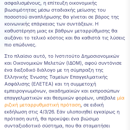
ασφαλισμένους, η επίτευξη οικονομικής
απορρίψετε
βιωσιμότητας μέσω σταδιακής μείωσης του
αυτά τα
ποσοστού αναπλήρωσης θα γίνεται σε βάρος της
cookies,
ορισμένες
κοινωνικής επάρκειας των συντάξεων. Η
λειτουργίες
καθυστέρηση μιας εκ βάθρων μεταρρύθμισης θα
του
αυξάνει το τελικό κόστος και θα καθιστά τις λύσεις
ιστότοπου
πιο επώδυνες.
θα πάψουν
να είναι
Στο πλαίσιο αυτό, το Ινστιτούτο Δημοσιονομικών
διαθέσιμες.
και Οικονομικών Μελετών (ΙΔΟΜ), αφού συντόνισε
ένα διεξοδικό διάλογο με τη σύμπραξη της
Ελληνικής Ένωσης Ταμείων Επαγγελματικής
Marketing
Κοινοποιώντας
Ασφάλισης (ΕΛΕΤΕΑ) και τη συμμετοχή
τα
εμπειρογνωμόνων, ακαδημαϊκών και εκπροσώπων
ενδιαφέροντα
επαγγελματικών και θεσμικών φορέων, υπέβαλε
μία
και τη
ριζική μεταρρυθμιστική πρόταση
, σε ειδική
συμπεριφορά
εκδήλωση στις 4/3/26. Εάν υλοποιηθεί εγκαίρως η
σας κατά την
επίσκεψή σας
πρόταση αυτή, θα προκύψει ένα βιώσιμο
στον ιστότοπό
συνταξιοδοτικό σύστημα, που θα σταματήσει
μας, αυξάνετε