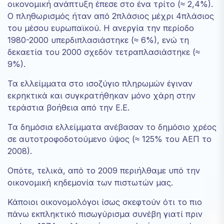
οικονομική ανάπτυξη έπεσε στο ένα τρίτο (≈ 2,4%).
την πιθανότητα
Ο πληθωρισμός ήταν από 2πλάσιος μέχρι 4πλάσιος
να δείτε
του μέσου ευρωπαϊκού. Η ανεργία την περίοδο
εξατομικευμένο
1980-2000 υπερδιπλασιάστηκε (≈ 6%), ενώ τη
περιεχόμενο
και προσφορές.
δεκαετία του 2000 σχεδόν τετραπλασιάστηκε (≈
9%).
Τα ελλείμματα στο ισοζύγιο πληρωμών έγιναν
εκρηκτικά και συγκρατήθηκαν μόνο χάρη στην
τεράστια βοήθεια από την Ε.Ε.
Τα δημόσια ελλείμματα ανέβασαν το δημόσιο χρέος
σε αυτοτροφοδοτούμενο ύψος (≈ 125% του ΑΕΠ το
2008).
Οπότε, τελικά, από το 2009 περιήλθαμε υπό την
οικονομική κηδεμονία των πιστωτών μας.
Κάποιοι οικονομολόγοι ίσως σκεφτούν ότι το πιο
πάνω εκπληκτικό πισωγύρισμα συνέβη γιατί πριν