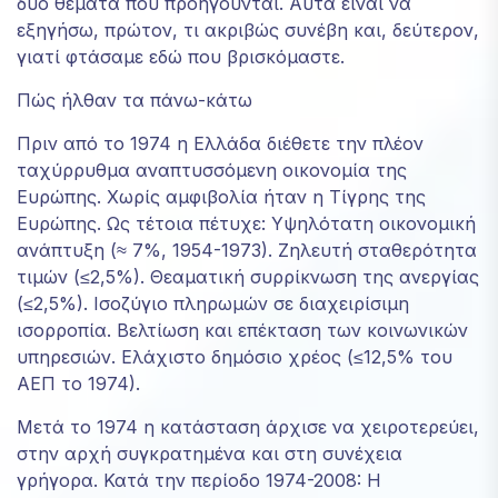
δύο θέματα που προηγούνται. Αυτά είναι να
απορρίψετε
εξηγήσω, πρώτον, τι ακριβώς συνέβη και, δεύτερον,
αυτά τα
γιατί φτάσαμε εδώ που βρισκόμαστε.
cookies,
ορισμένες
Πώς ήλθαν τα πάνω-κάτω
λειτουργίες
του
Πριν από το 1974 η Ελλάδα διέθετε την πλέον
ιστότοπου
ταχύρρυθμα αναπτυσσόμενη οικονομία της
θα πάψουν
Ευρώπης. Χωρίς αμφιβολία ήταν η Τίγρης της
να είναι
διαθέσιμες.
Ευρώπης. Ως τέτοια πέτυχε: Υψηλότατη οικονομική
ανάπτυξη (≈ 7%, 1954-1973). Ζηλευτή σταθερότητα
τιμών (≤2,5%). Θεαματική συρρίκνωση της ανεργίας
Marketing
(≤2,5%). Ισοζύγιο πληρωμών σε διαχειρίσιμη
Κοινοποιώντας
ισορροπία. Βελτίωση και επέκταση των κοινωνικών
τα
υπηρεσιών. Ελάχιστο δημόσιο χρέος (≤12,5% του
ενδιαφέροντα
ΑΕΠ το 1974).
και τη
συμπεριφορά
Μετά το 1974 η κατάσταση άρχισε να χειροτερεύει,
σας κατά την
στην αρχή συγκρατημένα και στη συνέχεια
επίσκεψή σας
στον ιστότοπό
γρήγορα. Κατά την περίοδο 1974-2008: Η
μας, αυξάνετε