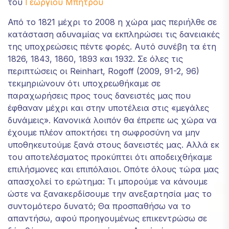
του
Γεωργίου Μπήτρου
website's
functionality
Από το 1821 μέχρι το 2008 η χώρα μας περιήλθε σε
and
κατάσταση αδυναμίας να εκπληρώσει τις δανειακές
structure,
της υποχρεώσεις πέντε φορές. Αυτό συνέβη τα έτη
based on
1826, 1843, 1860, 1893 και 1932. Σε όλες τις
how the
website is
περιπτώσεις οι Reinhart, Rogoff (2009, 91-2, 96)
used.
τεκμηριώνουν ότι υποχρεωθήκαμε σε
παραχωρήσεις προς τους δανειστές μας που
έφθαναν μέχρι και στην υποτέλεια στις «μεγάλες
Experience
δυνάμεις». Κανονικά λοιπόν θα έπρεπε ως χώρα να
Για να
έχουμε πλέον αποκτήσει τη σωφροσύνη να μην
μπορεί ο
υποθηκευτούμε ξανά στους δανειστές μας. Αλλά εκ
ιστότοπός
του αποτελέσματος προκύπτει ότι αποδειχθήκαμε
μας να
αποδίδει
επιλήσμονες και επιπόλαιοι. Οπότε όλους τώρα μας
όσο το
απασχολεί το ερώτημα: Τι μπορούμε να κάνουμε
δυνατόν
ώστε να ξανακερδίσουμε την ανεξαρτησία μας το
καλύτερα
συντομότερο δυνατό; Θα προσπαθήσω να το
κατά την
απαντήσω, αφού προηγουμένως επικεντρώσω σε
επίσκεψή
σας. Εάν