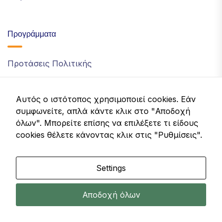
Προγράμματα
Προτάσεις Πολιτικής
Έρευνα
Οικονομική Παιδεία
Αυτός ο ιστότοπος χρησιμοποιεί cookies. Εάν
συμφωνείτε, απλά κάντε κλικ στο "Αποδοχή
Εκδηλώσεις
όλων". Μπορείτε επίσης να επιλέξετε τι είδους
cookies θέλετε κάνοντας κλικ στις "Ρυθμίσεις".
Επικοινωνία
Settings
info@idom.gr
Αποδοχή όλων
Λεωφ. Κηφισίας 32, Μαρούσι, Ελλάδα