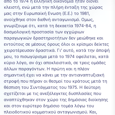
από το 1974 η ελληνική οικονομία ήταν οιονεί
κλειστή, ενώ μετά την πλήρη ένταξη της χώρας
μας στην Ευρωπαϊκή Ενωση (Ε.Ε.) το 1981,
ανοίχθηκε στον διεθνή ανταγωνισμό. Ομως,
γνωρίζουμε ότι, κατά τη δεκαετία 1974-84, η
δασμολογική προστασία των εγχώριων
παραγωγικών δραστηριοτήτων δεν μειώθηκε και
εντούτοις σε μέσους όρους όλοι οι κρίσιμοι δείκτες
χειροτέρευσαν δραστικά. Γι’ αυτό, κατά την άποψή
μου, το πισωγύρισμα μετά το 1974 οφείλεται, κατά
κύριο λόγο, αν όχι αποκλειστικά, σε τρεις ομάδες
άλλων παραγόντων. Η πρώτη και η πλέον
σημαντική έχει να κάνει με την αντιαναπτυξιακή
στροφή που πήραν οι θεσμοί του κράτους μετά τη
θέσπιση του Συντάγματος του 1975. Η δεύτερη
σχετίζεται με τις ανεξέλεγκτες δυσπλασίες που
αναπτύχθηκαν στον χώρο της δημόσιας διοίκησης
και στον ευρύτερο δημόσιο τομέα λόγω του
πλειοδοτικού κομματικού ανταγωνισμού. Και,